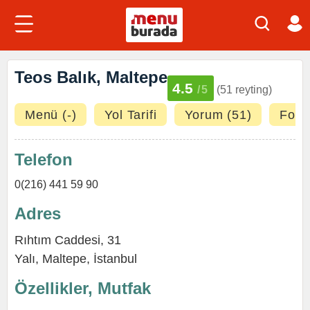
Teos Balık, Maltepe
4.5
/5
(51 reyting)
Menü (-)
Yol Tarifi
Yorum (51)
Fotoğ
Telefon
0(216) 441 59 90
Adres
Rıhtım Caddesi, 31
Yalı,
Maltepe
,
İstanbul
Özellikler, Mutfak