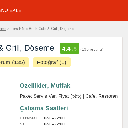
ENÜ EKLE
eme
> Ters Köşe Butik Cafe & Grill, Döşeme
& Grill, Döşeme
4.4
/5
(135 reyting)
orum (135)
Fotoğraf (1)
Özellikler, Mutfak
Paket Servis Var, Fiyat (₺₺₺) |
Cafe
,
Restoran
Çalışma Saatleri
Pazartesi:
06:45-22:00
Salı:
06:45-22:00