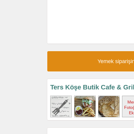
Yemek siparişin
Ters Köşe Butik Cafe & Gri
Me
Fotoğ
Ek