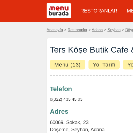
RESTORANLAR
M
Anasayfa
>
Restoranlar
>
Adana
>
Seyhan
>
Döş
Ters Köşe Butik Cafe 
Menü (13)
Yol Tarifi
Y
Telefon
0(322) 435 45 03
Adres
60069. Sokak, 23
Döşeme
,
Seyhan
,
Adana