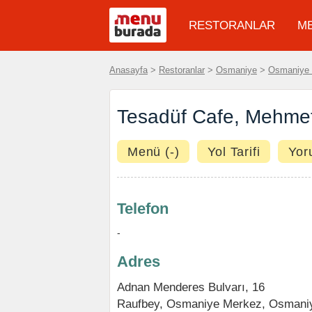
RESTORANLAR
M
Anasayfa
>
Restoranlar
>
Osmaniye
>
Osmaniye
Tesadüf Cafe, Mehmet
Menü (-)
Yol Tarifi
Yor
Telefon
-
Adres
Adnan Menderes Bulvarı, 16
Raufbey
,
Osmaniye Merkez
,
Osmani