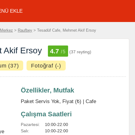
ENÜ EKLE
 Merkez
>
Raufbey
> Tesadüf Cafe, Mehmet Akif Ersoy
 Akif Ersoy
4.7
/5
(37 reyting)
um (37)
Fotoğraf (-)
Özellikler, Mutfak
Paket Servis Yok, Fiyat (₺) |
Cafe
Çalışma Saatleri
Pazartesi:
10:00-22:00
Salı:
10:00-22:00
ye