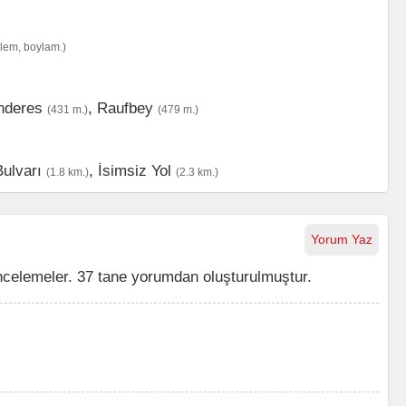
nlem, boylam.)
nderes
,
Raufbey
(431 m.)
(479 m.)
ulvarı
,
İsimsiz Yol
(1.8 km.)
(2.3 km.)
Yorum Yaz
ncelemeler. 37 tane yorumdan oluşturulmuştur.