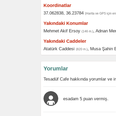
Koordinatlar
37.062838, 36.23784
(Harita ve GPS için e
Yakındaki Konumlar
Mehmet Akif Ersoy
,
Adnan Me
(146 m.)
Yakındaki Caddeler
Atatürk Caddesi
,
Musa Şahin B
(820 m.)
Yorumlar
Tesadüf Cafe hakkında yorumlar ve i
esadam 5 puan vermiş.