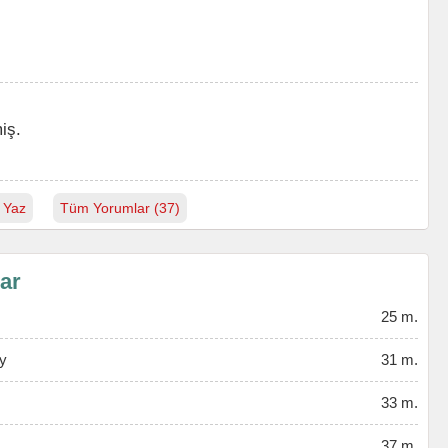
iş.
 Yaz
Tüm Yorumlar (37)
lar
25 m.
y
31 m.
33 m.
37 m.