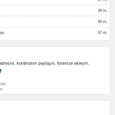
39 m.
56 m.
soy
57 m.
resini, kordinatını paylaşın, listenize ekleyin.
onu
er