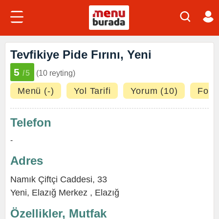
Tevfikiye Pide Fırını, Yeni
5
/5
(10 reyting)
Menü (-)
Yol Tarifi
Yorum (10)
Fotoğ
Telefon
-
Adres
Namık Çiftçi Caddesi, 33
Yeni
,
Elazığ Merkez
,
Elazığ
Özellikler, Mutfak