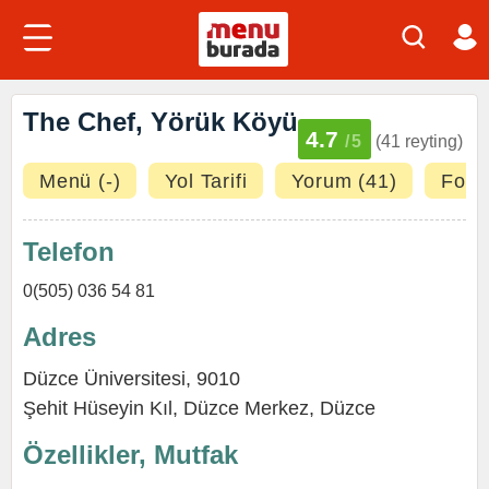
The Chef, Yörük Köyü
4.7
/5
(41 reyting)
Menü (-)
Yol Tarifi
Yorum (41)
Fotoğ
Telefon
0(505) 036 54 81
Adres
Düzce Üniversitesi, 9010
Şehit Hüseyin Kıl,
Düzce Merkez
,
Düzce
Özellikler, Mutfak