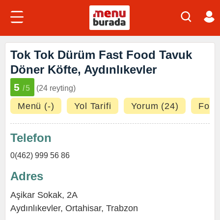
Tok Tok Dürüm Fast Food Tavuk
Döner Köfte, Aydınlıkevler
5
/5
(24 reyting)
Menü (-)
Yol Tarifi
Yorum (24)
Fotoğ
Telefon
0(462) 999 56 86
Adres
Aşikar Sokak, 2A
Aydınlıkevler
,
Ortahisar
,
Trabzon