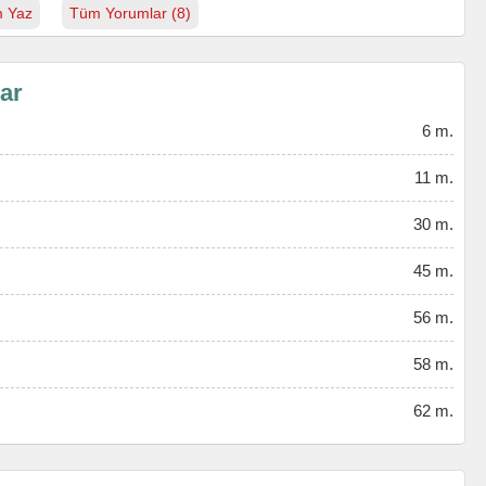
 Yaz
Tüm Yorumlar (8)
lar
6 m.
11 m.
30 m.
45 m.
56 m.
58 m.
62 m.