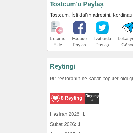
Tostcum'u Paylaş
Tostcum, İstiklal'ın adresini, kordinatı
Listeme
Facede
Twitterda
Lokasy
Ekle
Paylaş
Paylaş
Gönd
Reytingi
Bir restoranın ne kadar popüler olduğ
Reyting
8 Reyting
+
Haziran 2026:
1
Şubat 2026:
1