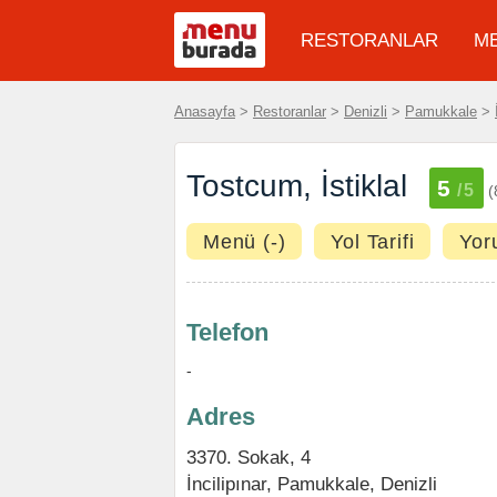
RESTORANLAR
M
Anasayfa
>
Restoranlar
>
Denizli
>
Pamukkale
>
Tostcum, İstiklal
5
/5
(
Menü (-)
Yol Tarifi
Yor
Telefon
-
Adres
3370. Sokak, 4
İncilipınar
,
Pamukkale
,
Denizli