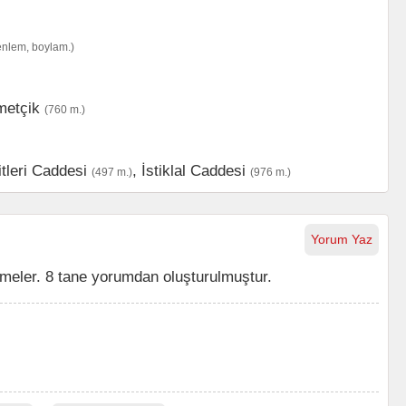
enlem, boylam.)
etçik
(760 m.)
itleri Caddesi
,
İstiklal Caddesi
(497 m.)
(976 m.)
Yorum Yaz
meler. 8 tane yorumdan oluşturulmuştur.