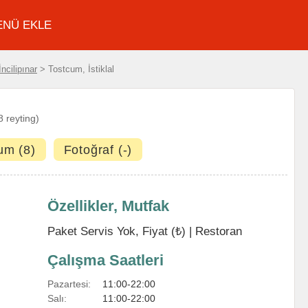
ENÜ EKLE
İncilipınar
> Tostcum, İstiklal
8 reyting)
um (8)
Fotoğraf (-)
Özellikler, Mutfak
Paket Servis Yok, Fiyat (₺) |
Restoran
Çalışma Saatleri
Pazartesi:
11:00-22:00
Salı:
11:00-22:00