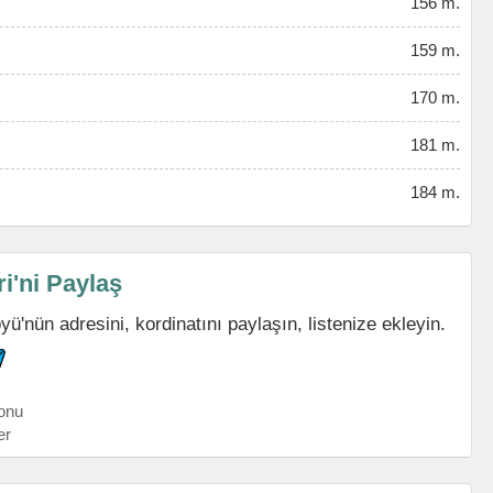
156 m.
159 m.
170 m.
181 m.
184 m.
'ni Paylaş
nün adresini, kordinatını paylaşın, listenize ekleyin.
onu
er