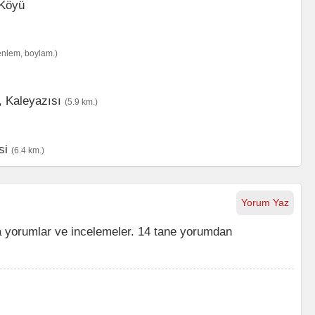
enlem, boylam.)
,
Kaleyazısı
(5.9 km.)
si
(6.4 km.)
Yorum Yaz
 yorumlar ve incelemeler. 14 tane yorumdan