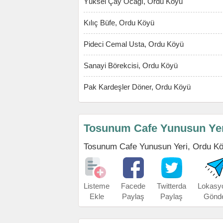
Yüksel Çay Ocağı, Ordu Köyü
Kılıç Büfe, Ordu Köyü
Pideci Cemal Usta, Ordu Köyü
Sanayi Börekcisi, Ordu Köyü
Pak Kardeşler Döner, Ordu Köyü
Tosunum Cafe Yunusun Yeri
Tosunum Cafe Yunusun Yeri, Ordu Köyü'
Listeme
Facede
Twitterda
Lokasy
Ekle
Paylaş
Paylaş
Gönd