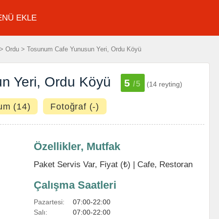
ENÜ EKLE
> Ordu > Tosunum Cafe Yunusun Yeri, Ordu Köyü
n Yeri, Ordu Köyü
5
/5
(14 reyting)
um (14)
Fotoğraf (-)
Özellikler, Mutfak
Paket Servis Var, Fiyat (₺) |
Cafe
,
Restoran
Çalışma Saatleri
Pazartesi:
07:00-22:00
Salı:
07:00-22:00