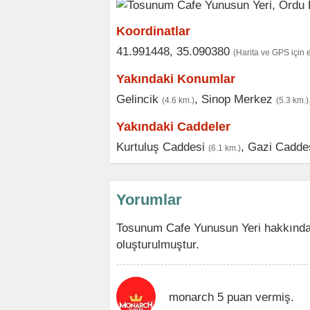
Koordinatlar
41.991448, 35.090380
(Harita ve GPS için 
Yakındaki Konumlar
Gelincik
,
Sinop Merkez
(4.6 km.)
(5.3 km.)
Yakındaki Caddeler
Kurtuluş Caddesi
,
Gazi Cadde
(6.1 km.)
Yorumlar
Tosunum Cafe Yunusun Yeri hakkında
oluşturulmuştur.
monarch 5 puan vermiş.