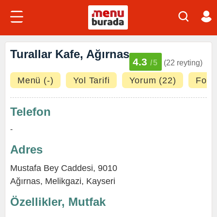
Turallar Kafe, Ağırnas
4.3
/5
(22 reyting)
Menü (-)
Yol Tarifi
Yorum (22)
Fotoğ
Telefon
-
Adres
Mustafa Bey Caddesi, 9010
Ağırnas,
Melikgazi
,
Kayseri
Özellikler, Mutfak