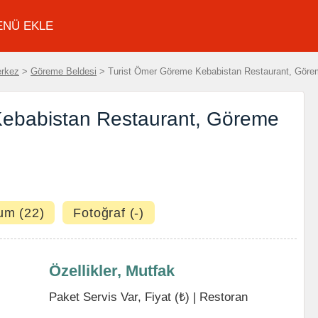
ENÜ EKLE
erkez
>
Göreme Beldesi
> Turist Ömer Göreme Kebabistan Restaurant, Göre
Kebabistan Restaurant, Göreme
um (22)
Fotoğraf (-)
Özellikler, Mutfak
Paket Servis Var, Fiyat (₺) |
Restoran