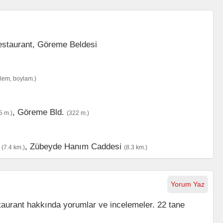
nlem, boylam.)
,
Göreme Bld.
5 m.)
(322 m.)
,
Zübeyde Hanım Caddesi
(7.4 km.)
(8.3 km.)
Yorum Yaz
urant hakkında yorumlar ve incelemeler. 22 tane