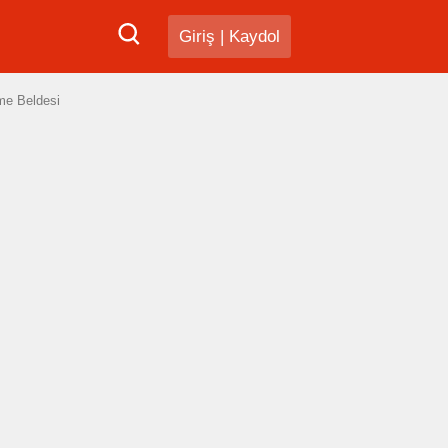
Giriş
|
Kaydol
me Beldesi