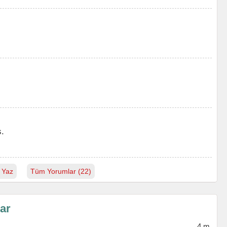
ş.
 Yaz
Tüm Yorumlar (22)
lar
4 m.