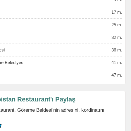
17 m.
25 m.
32 m.
esi
36 m.
e Belediyesi
41 m.
47 m.
stan Restaurant'ı Paylaş
rant, Göreme Beldesi'nin adresini, kordinatını