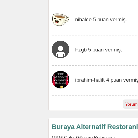
nihalce 5 puan vermiş.
Fzgb 5 puan vermiş.
ibrahim-halilt 4 puan vermi
Yorum
Buraya Alternatif Restoran
M&M Cafe, Göreme Belediyesi