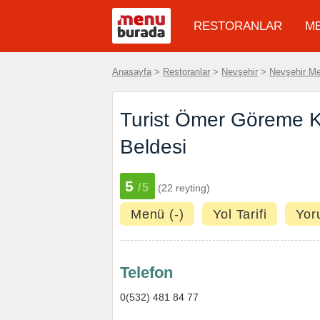
RESTORANLAR
M
Anasayfa
>
Restoranlar
>
Nevşehir
>
Nevşehir M
Turist Ömer Göreme 
Beldesi
5
/5
(22 reyting)
Menü (-)
Yol Tarifi
Yor
Telefon
0(532) 481 84 77