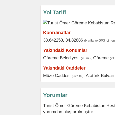
Yol Tarifi
Koordinatlar
38.642253, 34.82886
(Harita ve GPS için e
Yakındaki Konumlar
Göreme Belediyesi
,
Göreme
(98 m.)
(21
Yakındaki Caddeler
Müze Caddesi
,
Atatürk Bulvarı
(376 m.)
Yorumlar
Turist Ömer Göreme Kebabistan Resta
yorumdan oluşturulmuştur.