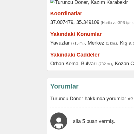
Koordinatlar
37.007479, 35.349109
(Harita ve GPS için 
Yakındaki Konumlar
Yavuzlar
,
Merkez
,
Kışla
(715 m.)
(1 km.)
Yakındaki Caddeler
Orhan Kemal Bulvarı
,
Kozan C
(732 m.)
Yorumlar
Turuncu Döner hakkında yorumlar ve 
sila 5 puan vermiş.