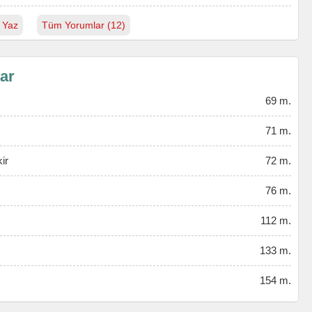
 Yaz
Tüm Yorumlar (12)
lar
69 m.
71 m.
ir
72 m.
76 m.
112 m.
133 m.
154 m.