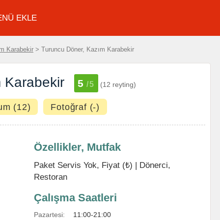
ENÜ EKLE
m Karabekir
> Turuncu Döner, Kazım Karabekir
 Karabekir
5
/5
(12 reyting)
um (12)
Fotoğraf (-)
Özellikler, Mutfak
Paket Servis Yok, Fiyat (₺) |
Dönerci
,
Restoran
Çalışma Saatleri
Pazartesi:
11:00-21:00