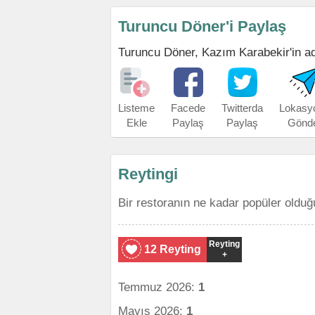
Turuncu Döner'i Paylaş
Turuncu Döner, Kazım Karabekir'in adre
Listeme
Facede
Twitterda
Lokasy
Ekle
Paylaş
Paylaş
Gönd
Reytingi
Bir restoranın ne kadar popüler olduğ
Reyting
12 Reyting
+
Temmuz 2026:
1
Mayıs 2026:
1