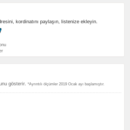
sini, kordinatını paylaşın, listenize ekleyin.
onu
er
unu gösterir.
*Ayrıntılı ölçümler 2019 Ocak ayı başlamıştır.