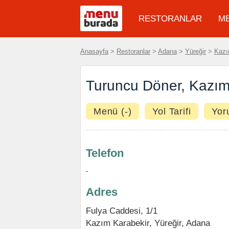
RESTORANLAR
M
Anasayfa
>
Restoranlar
>
Adana
>
Yüreğir
>
Kazı
Turuncu Döner, Kazım
Menü (-)
Yol Tarifi
Yor
Telefon
-
Adres
Fulya Caddesi, 1/1
Kazım Karabekir
,
Yüreğir
,
Adana