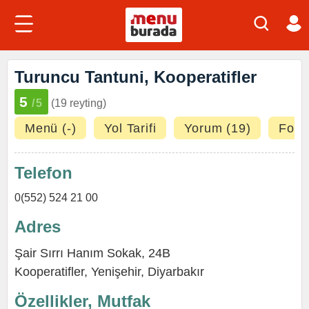
Turuncu Tantuni, Kooperatifler
5
/5
(19 reyting)
Menü (-)
Yol Tarifi
Yorum (19)
Fotoğ
Telefon
0(552) 524 21 00
Adres
Şair Sırrı Hanım Sokak, 24B
Kooperatifler
,
Yenişehir
,
Diyarbakır
Özellikler, Mutfak