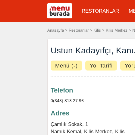
RESTORANLAR
M
Anasayfa
>
Restoranlar
>
Kilis
>
Kilis Merkez
> N
Ustun Kadayıfçı, Kan
Menü (-)
Yol Tarifi
Yor
Telefon
0(348) 813 27 96
Adres
Çamlık Sokak, 1
Namık Kemal,
Kilis Merkez
,
Kilis