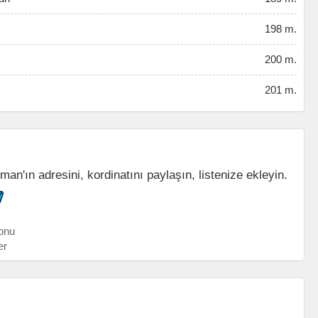
198 m.
200 m.
201 m.
n'ın adresini, kordinatını paylaşın, listenize ekleyin.
onu
er