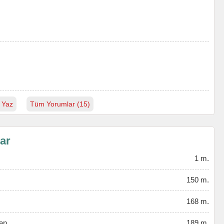
 Yaz
Tüm Yorumlar (15)
lar
1 m.
150 m.
168 m.
an
189 m.