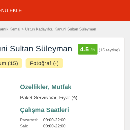
ENÜ EKLE
amık Kemal > Ustun Kadayıfçı, Kanuni Sultan Süleyman
uni Sultan Süleyman
4.5
/5
(15 reyting)
um (15)
Fotoğraf (-)
Özellikler, Mutfak
Paket Servis Var, Fiyat (₺)
Çalışma Saatleri
Pazartesi:
09:00-22:00
Salı:
09:00-22:00