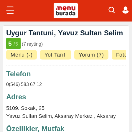
Uygur Tantuni, Yavuz Sultan Selim
5
/5
(7 reyting)
Menü (-)
Yol Tarifi
Yorum (7)
Fotoğr
Telefon
0(546) 583 67 12
Adres
5109. Sokak, 25
Yavuz Sultan Selim,
Aksaray Merkez
,
Aksaray
Özellikler, Mutfak