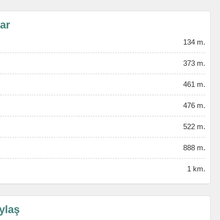
lar
134 m.
373 m.
461 m.
476 m.
522 m.
888 m.
1 km.
ylaş