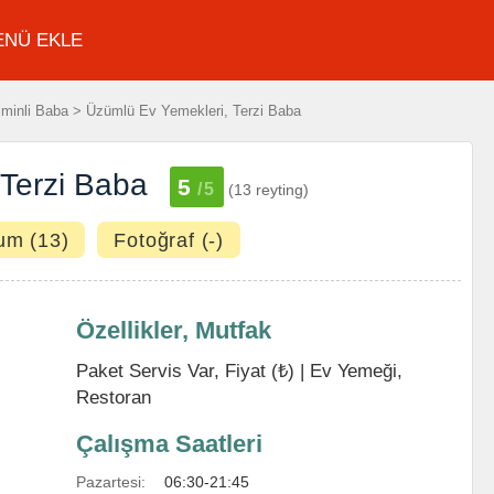
ENÜ EKLE
minli Baba > Üzümlü Ev Yemekleri, Terzi Baba
 Terzi Baba
5
/5
(13 reyting)
um (13)
Fotoğraf (-)
Özellikler, Mutfak
Paket Servis Var, Fiyat (₺) |
Ev Yemeği
,
Restoran
Çalışma Saatleri
Pazartesi:
06:30-21:45