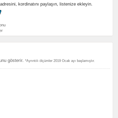
resini, kordinatını paylaşın, listenize ekleyin.
onu
er
unu gösterir.
*Ayrıntılı ölçümler 2019 Ocak ayı başlamıştır.