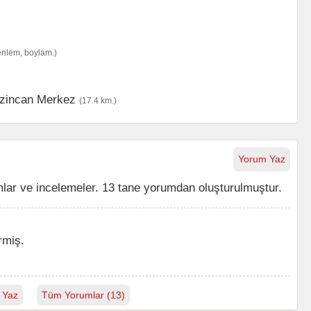
enlem, boylam.)
zincan Merkez
(17.4 km.)
Yorum Yaz
ar ve incelemeler. 13 tane yorumdan oluşturulmuştur.
rmiş.
 Yaz
Tüm Yorumlar (13)