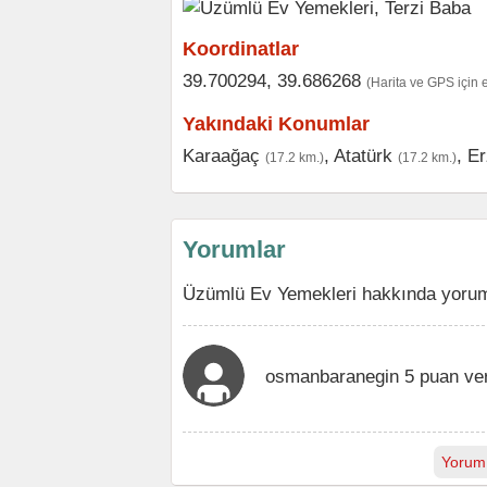
Koordinatlar
39.700294, 39.686268
(Harita ve GPS için 
Yakındaki Konumlar
Karaağaç
,
Atatürk
,
Er
(17.2 km.)
(17.2 km.)
Yorumlar
Üzümlü Ev Yemekleri hakkında yoruml
osmanbaranegin 5 puan ve
Yorum