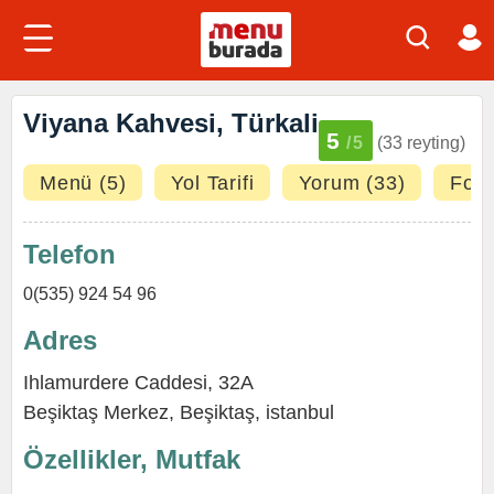
Viyana Kahvesi, Türkali
5
/5
(33 reyting)
Menü (5)
Yol Tarifi
Yorum (33)
Foto
Telefon
0(535) 924 54 96
Adres
Ihlamurdere Caddesi, 32A
Beşiktaş Merkez
,
Beşiktaş
,
istanbul
Özellikler, Mutfak