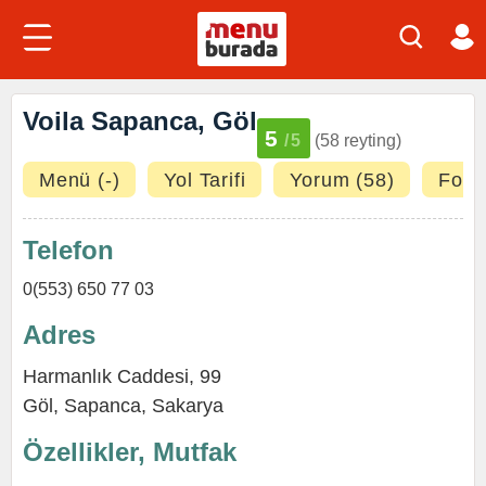
Voila Sapanca, Göl
5
/5
(58 reyting)
Menü (-)
Yol Tarifi
Yorum (58)
Fotoğ
Telefon
0(553) 650 77 03
Adres
Harmanlık Caddesi, 99
Göl
,
Sapanca
,
Sakarya
Özellikler, Mutfak