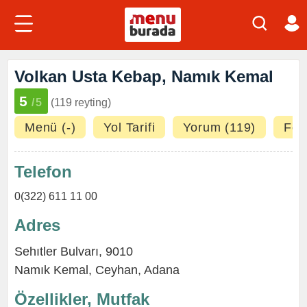
Volkan Usta Kebap, Namık Kemal
5
/5
(119 reyting)
Menü (-)
Yol Tarifi
Yorum (119)
Foto
Telefon
0(322) 611 11 00
Adres
Sehıtler Bulvarı, 9010
Namık Kemal
,
Ceyhan
,
Adana
Özellikler, Mutfak