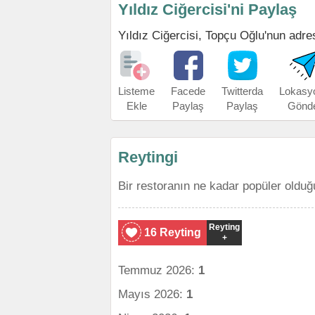
Yıldız Ciğercisi'ni Paylaş
Yıldız Ciğercisi, Topçu Oğlu'nun adresi
Listeme
Facede
Twitterda
Lokasy
Ekle
Paylaş
Paylaş
Gönd
Reytingi
Bir restoranın ne kadar popüler olduğ
Reyting
16 Reyting
+
Temmuz 2026:
1
Mayıs 2026:
1