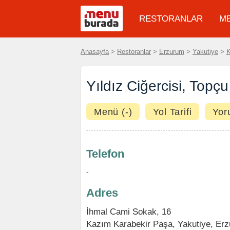
RESTORANLAR
M
Anasayfa
>
Restoranlar
>
Erzurum
>
Yakutiye
>
K
Yıldız Ciğercisi, Topç
Menü (-)
Yol Tarifi
Yor
Telefon
-
Adres
İhmal Cami Sokak, 16
Kazım Karabekir Paşa
,
Yakutiye
,
Erz