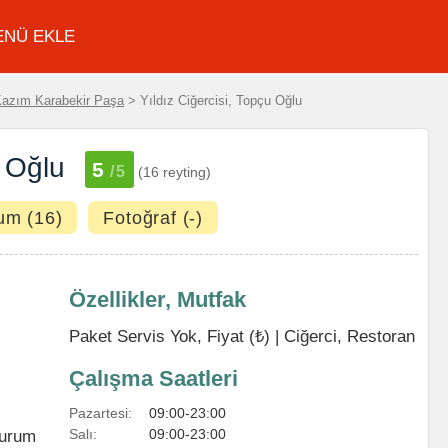
ENÜ EKLE
azım Karabekir Paşa
> Yıldız Ciğercisi, Topçu Oğlu
u Oğlu
5
/5
(16 reyting)
um (16)
Fotoğraf (-)
Özellikler, Mutfak
Paket Servis Yok, Fiyat (₺) |
Ciğerci
,
Restoran
Çalışma Saatleri
Pazartesi:
09:00-23:00
Salı:
09:00-23:00
urum