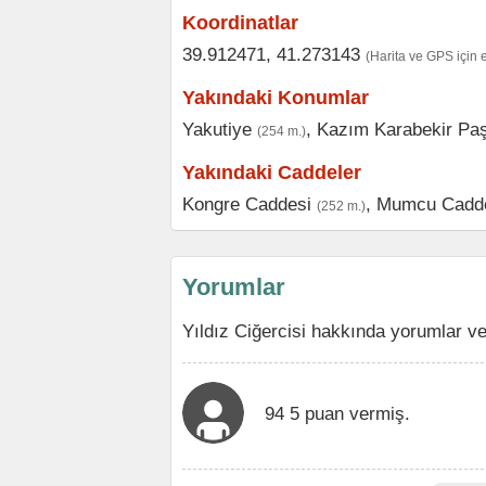
Koordinatlar
39.912471, 41.273143
(Harita ve GPS için 
Yakındaki Konumlar
Yakutiye
,
Kazım Karabekir Pa
(254 m.)
Yakındaki Caddeler
Kongre Caddesi
,
Mumcu Cadd
(252 m.)
Yorumlar
Yıldız Ciğercisi hakkında yorumlar v
94 5 puan vermiş.