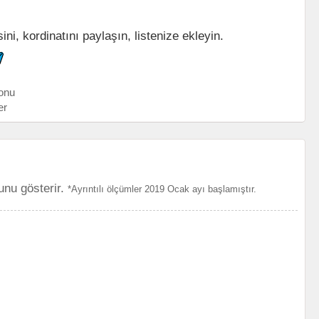
ni, kordinatını paylaşın, listenize ekleyin.
onu
er
unu gösterir.
*Ayrıntılı ölçümler 2019 Ocak ayı başlamıştır.