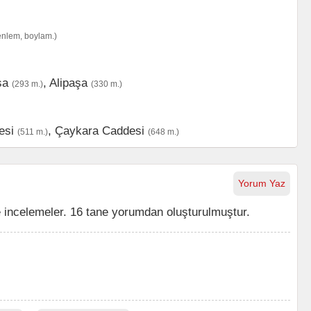
enlem, boylam.)
şa
,
Alipaşa
(293 m.)
(330 m.)
esi
,
Çaykara Caddesi
(511 m.)
(648 m.)
Yorum Yaz
e incelemeler. 16 tane yorumdan oluşturulmuştur.