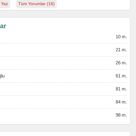
 Yaz
Tüm Yorumlar (16)
lar
10 m.
21 m.
26 m.
ğlu
61 m.
81 m.
84 m.
98 m.