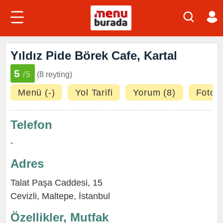
Yıldız Pide Börek Cafe, Kartal
5
/5
(8 reyting)
Menü (-)
Yol Tarifi
Yorum (8)
Fotoğr
Telefon
-
Adres
Talat Paşa Caddesi, 15
Cevizli
,
Maltepe
,
İstanbul
Özellikler, Mutfak