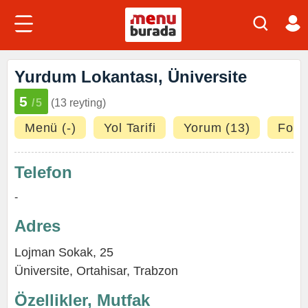
Yurdum Lokantası, Üniversite
5
/5
(13 reyting)
Menü (-)
Yol Tarifi
Yorum (13)
Fotoğ
Telefon
-
Adres
Lojman Sokak, 25
Üniversite
,
Ortahisar
,
Trabzon
Özellikler, Mutfak