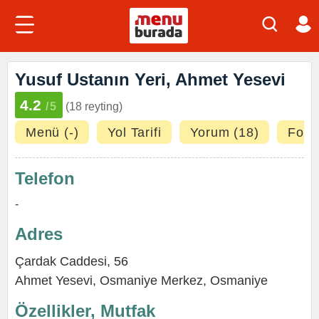
Yusuf Ustanın Yeri, Ahmet Yesevi
4.2
/5
(18 reyting)
Menü (-)
Yol Tarifi
Yorum (18)
Fotoğ
Telefon
-
Adres
Çardak Caddesi, 56
Ahmet Yesevi,
Osmaniye Merkez
,
Osmaniye
Özellikler, Mutfak