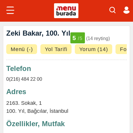
Zeki Bakar, 100. Yıl
5
/5
(14 reyting)
Menü (-)
Yol Tarifi
Yorum (14)
Fotoğ
Telefon
0(216) 484 22 00
Adres
2163. Sokak, 1
100. Yıl
,
Bağcılar
,
İstanbul
Özellikler, Mutfak