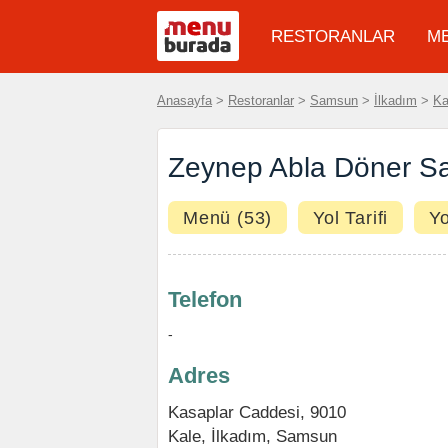
RESTORANLAR
M
Anasayfa
>
Restoranlar
>
Samsun
>
İlkadım
>
Ka
Zeynep Abla Döner Sa
Menü (53)
Yol Tarifi
Y
Telefon
-
Adres
Kasaplar Caddesi, 9010
Kale
,
İlkadım
,
Samsun