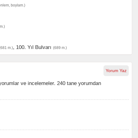
enlem, boylam.)
m.)
,
100. Yıl Bulvarı
(681 m.)
(689 m.)
Yorum Yaz
orumlar ve incelemeler. 240 tane yorumdan