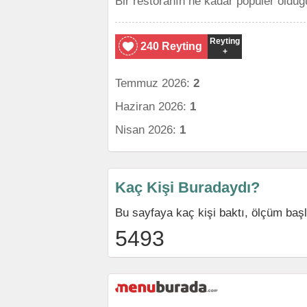
Bir restoranın ne kadar popüler olduğ
Reyting
240 Reyting
+
Temmuz 2026:
2
Haziran 2026:
1
Nisan 2026:
1
Kaç Kişi Buradaydı?
Bu sayfaya kaç kişi baktı, ölçüm ba
5493