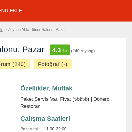
ENÜ EKLE
le
> Zeynep Abla Döner Salonu, Pazar
lonu, Pazar
4.3
/5
(240 reyting)
orum (240)
Fotoğraf (-)
Özellikler, Mutfak
Paket Servis Var, Fiyat (₺₺₺₺₺) |
Dönerci
,
Restoran
Çalışma Saatleri
Pazartesi:
11:00-22:00