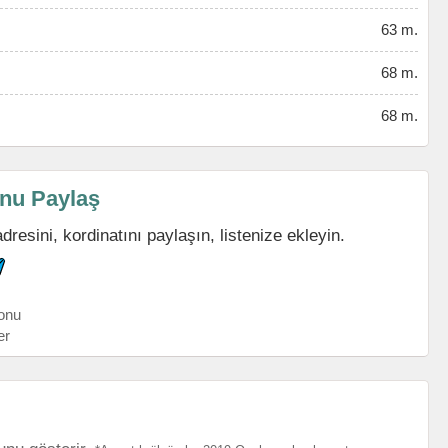
63 m.
68 m.
68 m.
nu Paylaş
esini, kordinatını paylaşın, listenize ekleyin.
onu
er