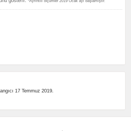
unu gösterir.
*Ayrıntılı ölçümler 2019 Ocak ayı başlamıştır.
şlangıcı 17 Temmuz 2019.