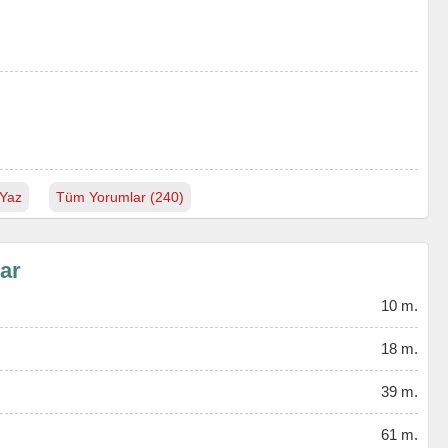
Yaz
Tüm Yorumlar (240)
lar
10 m.
18 m.
39 m.
61 m.