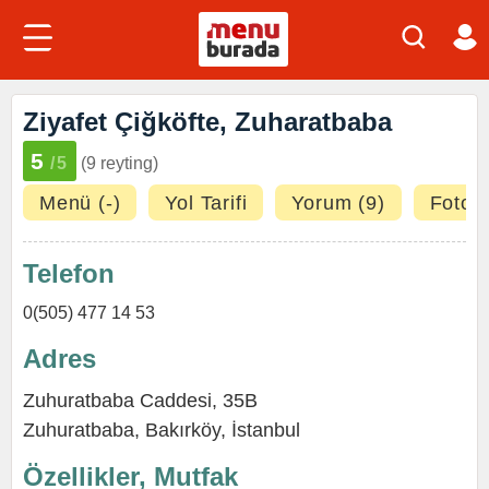
Ziyafet Çiğköfte, Zuharatbaba
5
/5
(9 reyting)
Menü (-)
Yol Tarifi
Yorum (9)
Fotoğr
Telefon
0(505) 477 14 53
Adres
Zuhuratbaba Caddesi, 35B
Zuhuratbaba
,
Bakırköy
,
İstanbul
Özellikler, Mutfak