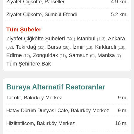
Ziyafet Çiğköfte, Parseller
4.9 km.
Ziyafet Çiğköfte, Sümbül Efendi
5.2 km.
Tüm Şubeler
Ziyafet Çiğköfte Şubeleri
İstanbul
,
Ankara
(391)
(113)
,
Tekirdağ
,
Bursa
,
İzmir
,
Kırklareli
,
(32)
(31)
(28)
(13)
(13)
Edirne
,
Zonguldak
,
Samsun
,
Manisa
|
(12)
(11)
(9)
(7)
Tüm Şehirlere Bak
Buraya Alternatif Restoranlar
Tacofit, Bakırköy Merkez
9 m.
Hatay Dürüm Dünyası Cafe, Bakırköy Merkez
9 m.
Hizlitatlicom, Bakırköy Merkez
16 m.