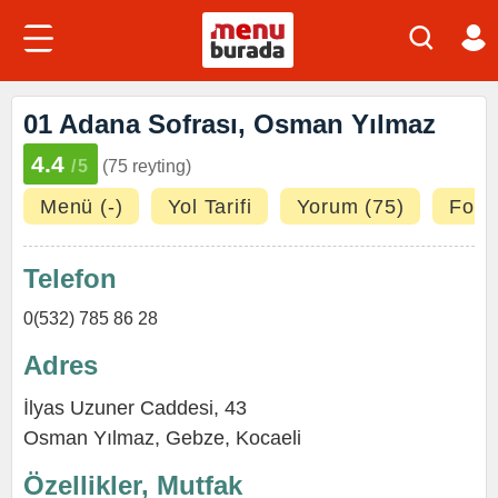
01 Adana Sofrası, Osman Yılmaz
4.4
/5
(75 reyting)
Menü (-)
Yol Tarifi
Yorum (75)
Fotoğ
Telefon
0(532) 785 86 28
Adres
İlyas Uzuner Caddesi, 43
Osman Yılmaz
,
Gebze
,
Kocaeli
Özellikler, Mutfak