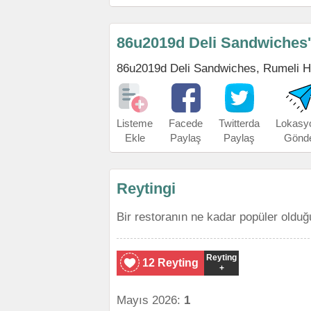
86u2019d Deli Sandwiches'
86u2019d Deli Sandwiches, Rumeli Hisa
Listeme
Facede
Twitterda
Lokasy
Ekle
Paylaş
Paylaş
Gönd
Reytingi
Bir restoranın ne kadar popüler olduğ
Reyting
12 Reyting
+
Mayıs 2026:
1