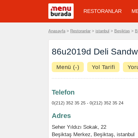
RESTORANLAR
M
Anasayfa
>
Restoranlar
>
istanbul
>
Beşiktaş
>
B
86u2019d Deli Sandwi
Menü (-)
Yol Tarifi
Yor
Telefon
0(212) 352 35 25 - 0(212) 352 35 24
Adres
Seher Yıldızı Sokak, 22
Beşiktaş Merkez
,
Beşiktaş
,
istanbul