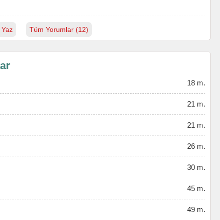
 Yaz
Tüm Yorumlar (12)
lar
18 m.
21 m.
21 m.
26 m.
30 m.
45 m.
49 m.