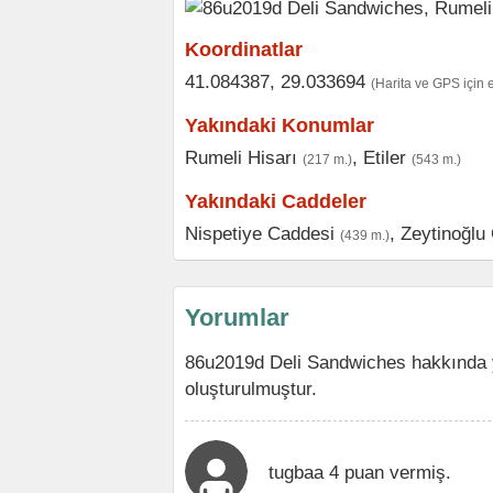
Koordinatlar
41.084387, 29.033694
(Harita ve GPS için 
Yakındaki Konumlar
Rumeli Hisarı
,
Etiler
(217 m.)
(543 m.)
Yakındaki Caddeler
Nispetiye Caddesi
,
Zeytinoğlu
(439 m.)
Yorumlar
86u2019d Deli Sandwiches hakkında 
oluşturulmuştur.
tugbaa 4 puan vermiş.