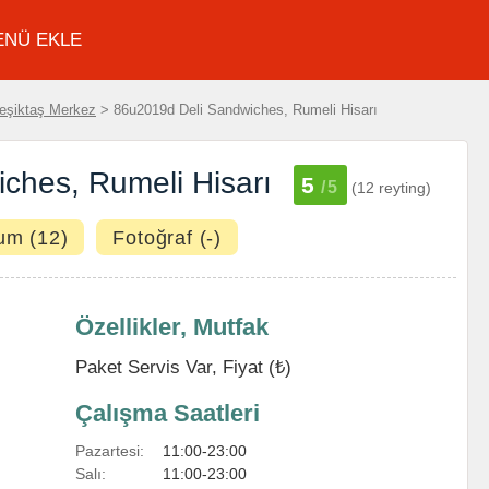
ENÜ EKLE
eşiktaş Merkez
> 86u2019d Deli Sandwiches, Rumeli Hisarı
ches, Rumeli Hisarı
5
/5
(12 reyting)
um (12)
Fotoğraf (-)
Özellikler, Mutfak
Paket Servis Var, Fiyat (₺)
Çalışma Saatleri
Pazartesi:
11:00-23:00
Salı:
11:00-23:00