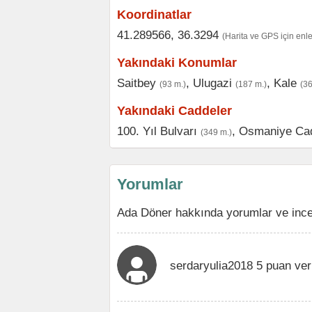
Koordinatlar
41.289566, 36.3294
(Harita ve GPS için enl
Yakındaki Konumlar
Saitbey
,
Ulugazi
,
Kale
(93 m.)
(187 m.)
(36
Yakındaki Caddeler
100. Yıl Bulvarı
,
Osmaniye Ca
(349 m.)
Yorumlar
Ada Döner hakkında yorumlar ve ince
serdaryulia2018 5 puan ver