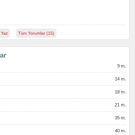
 Yaz
Tüm Yorumlar (15)
lar
9 m.
14 m.
18 m.
21 m.
35 m.
40 m.