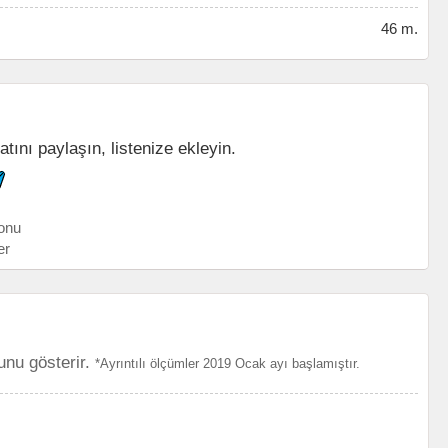
46 m.
tını paylaşın, listenize ekleyin.
onu
er
unu gösterir.
*Ayrıntılı ölçümler 2019 Ocak ayı başlamıştır.