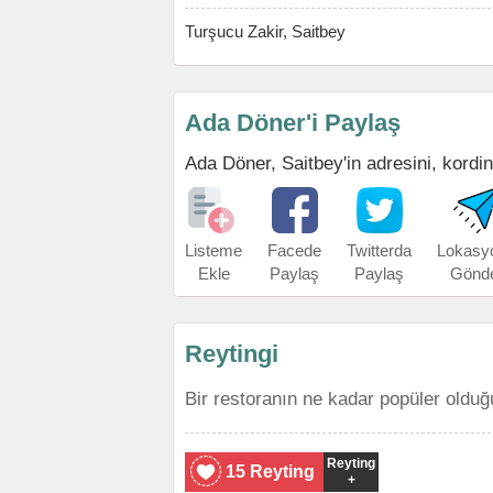
Turşucu Zakir, Saitbey
Ada Döner'i Paylaş
Ada Döner, Saitbey'in adresini, kordina
Listeme
Facede
Twitterda
Lokasy
Ekle
Paylaş
Paylaş
Gönd
Reytingi
Bir restoranın ne kadar popüler olduğ
Reyting
15 Reyting
+