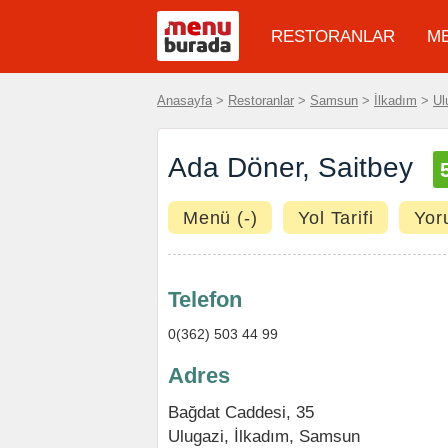
RESTORANLAR
M
Anasayfa
>
Restoranlar
>
Samsun
>
İlkadım
>
Ul
Ada Döner, Saitbey
Menü (-)
Yol Tarifi
Yor
Telefon
0(362) 503 44 99
Adres
Bağdat Caddesi, 35
Ulugazi
,
İlkadım
,
Samsun