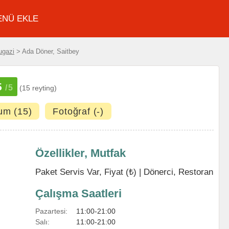
ENÜ EKLE
ugazi
> Ada Döner, Saitbey
5
/5
(15 reyting)
um (15)
Fotoğraf (-)
Özellikler, Mutfak
Paket Servis Var, Fiyat (₺) |
Dönerci
,
Restoran
Çalışma Saatleri
Pazartesi:
11:00-21:00
Salı:
11:00-21:00