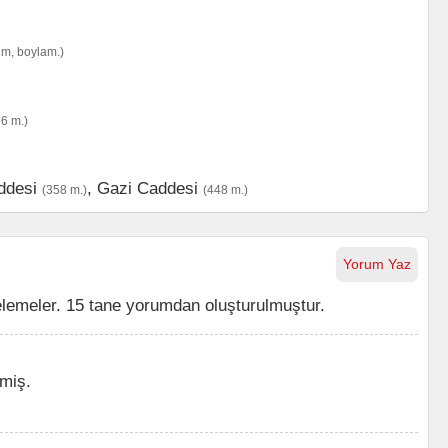
em, boylam.)
6 m.)
ddesi
,
Gazi Caddesi
(358 m.)
(448 m.)
Yorum Yaz
lemeler. 15 tane yorumdan oluşturulmuştur.
miş.