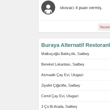
skovaci 4 puan vermiş.
Yorum
Buraya Alternatif Restoran
Malkoçoğlu Balıkçılık, Saitbey
Bereket Lokantası, Saitbey
Asmaaltı Çay Evi, Ulugazi
Ziyafet Çiğköfte, Saitbey
Cemil Çay Evi, Ulugazi
3 Çü Bi Arada, Saitbey