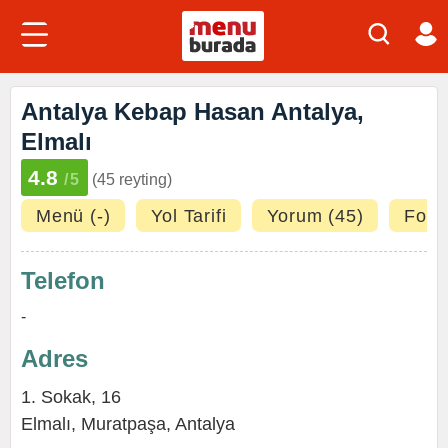
Antalya Kebap Hasan Antalya,
Elmalı
4.8
/5
(45 reyting)
Menü (-)
Yol Tarifi
Yorum (45)
Fotoğ
Telefon
-
Adres
1. Sokak, 16
Elmalı,
Muratpaşa
,
Antalya