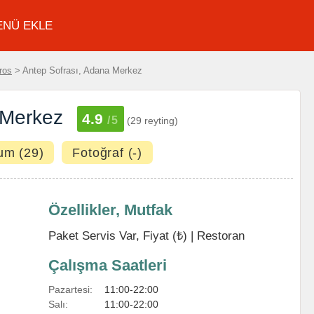
ENÜ EKLE
ros
> Antep Sofrası, Adana Merkez
 Merkez
4.9
/5
(29 reyting)
um (29)
Fotoğraf (-)
Özellikler, Mutfak
Paket Servis Var, Fiyat (₺) |
Restoran
Çalışma Saatleri
Pazartesi:
11:00-22:00
Salı:
11:00-22:00