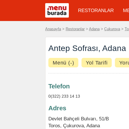
RESTORANLAR
M
Anasayfa
>
Restoranlar
>
Adana
>
Çukurova
>
To
Antep Sofrası, Adana
Menü (-)
Yol Tarifi
Yor
Telefon
0(322) 233 14 13
Adres
Devlet Bahçeli Bulvarı, 51/B
Toros
,
Çukurova
,
Adana