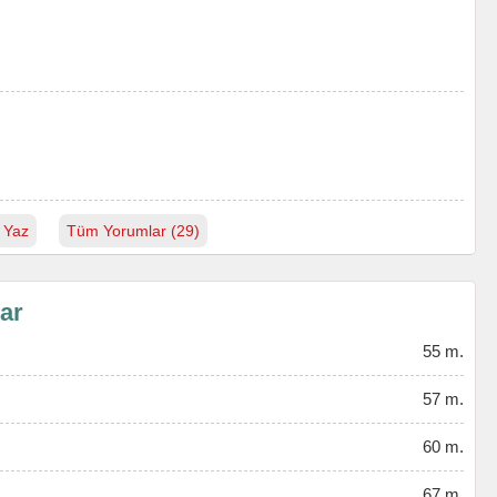
 Yaz
Tüm Yorumlar (29)
lar
55 m.
57 m.
60 m.
67 m.