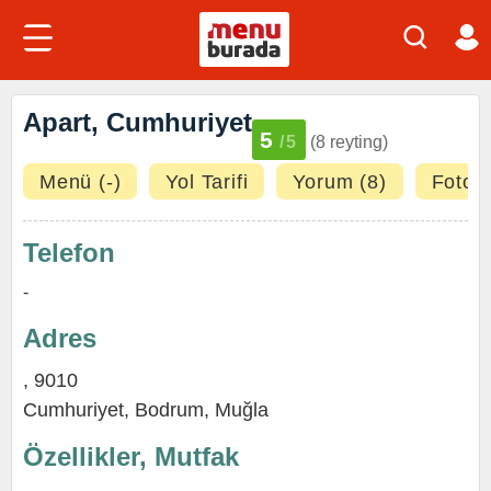
Apart, Cumhuriyet
5
/5
(8 reyting)
Menü (-)
Yol Tarifi
Yorum (8)
Fotoğr
Telefon
-
Adres
, 9010
Cumhuriyet
,
Bodrum
,
Muğla
Özellikler, Mutfak