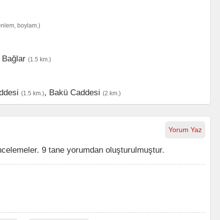
enlem, boylam.)
 Bağlar
(1.5 km.)
ddesi
,
Bakü Caddesi
(1.5 km.)
(2 km.)
Yorum Yaz
incelemeler. 9 tane yorumdan oluşturulmuştur.