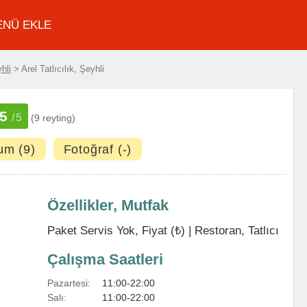
ENÜ EKLE
hli
> Arel Tatlıcılık, Şeyhli
5
/5
(9 reyting)
um (9)
Fotoğraf (-)
Özellikler, Mutfak
Paket Servis Yok, Fiyat (₺) |
Restoran
,
Tatlıcı
Çalışma Saatleri
Pazartesi:
11:00-22:00
Salı:
11:00-22:00