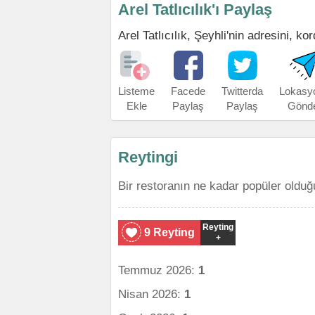
Arel Tatlıcılık'ı Paylaş
Arel Tatlıcılık, Şeyhli'nin adresini, ko
Listeme
Facede
Twitterda
Lokasy
Ekle
Paylaş
Paylaş
Gönd
Reytingi
Bir restoranın ne kadar popüler olduğ
Reyting
9 Reyting
+
Temmuz 2026:
1
Nisan 2026:
1