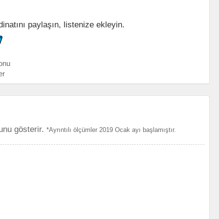
rdinatını paylaşın, listenize ekleyin.
onu
er
unu gösterir.
*Ayrıntılı ölçümler 2019 Ocak ayı başlamıştır.