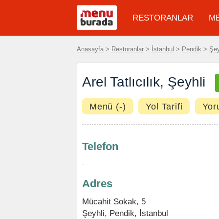
RESTORANLAR
M
Anasayfa
>
Restoranlar
>
İstanbul
>
Pendik
>
Şey
Arel Tatlıcılık, Şeyhli
Menü (-)
Yol Tarifi
Yor
Telefon
-
Adres
Mücahit Sokak, 5
Şeyhli
,
Pendik
,
İstanbul