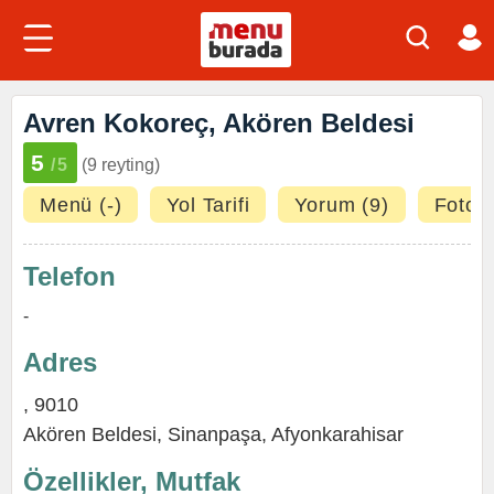
Avren Kokoreç, Akören Beldesi
5
/5
(9 reyting)
Menü (-)
Yol Tarifi
Yorum (9)
Fotoğr
Telefon
-
Adres
, 9010
Akören Beldesi,
Sinanpaşa
,
Afyonkarahisar
Özellikler, Mutfak