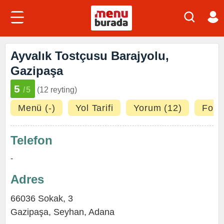
Ayvalık Tostçusu Barajyolu,
Gazipaşa
5
/5
(12 reyting)
Menü (-)
Yol Tarifi
Yorum (12)
Fotoğ
Telefon
-
Adres
66036 Sokak, 3
Gazipaşa
,
Seyhan
,
Adana