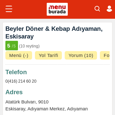
Beyler Döner & Kebap Adıyaman,
Eskisaray
5
/5
(10 reyting)
Menü (-)
Yol Tarifi
Yorum (10)
Fotoğ
Telefon
0(416) 214 60 20
Adres
Atatürk Bulvarı, 9010
Eskisaray
,
Adıyaman Merkez
,
Adıyaman