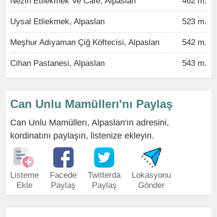
Nezih Etliekmek Ve Cafe, Alpaslan
462 m.
Uysal Etliekmek, Alpaslan
523 m.
Meşhur Adıyaman Çiğ Köftecisi, Alpaslan
542 m.
Cihan Pastanesi, Alpaslan
543 m.
Can Unlu Mamüllerı'nı Paylaş
Can Unlu Mamüllerı, Alpaslan'ın adresini,
kordinatını paylaşın, listenize ekleyin.
Listeme
Facede
Twitterda
Lokasyonu
Ekle
Paylaş
Paylaş
Gönder