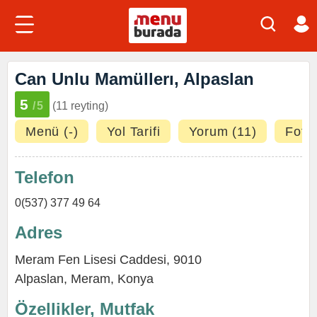
Can Unlu Mamüllerı, Alpaslan
5
/5
(11 reyting)
Menü (-)
Yol Tarifi
Yorum (11)
Fotoğ
Telefon
0(537) 377 49 64
Adres
Meram Fen Lisesi Caddesi, 9010
Alpaslan
,
Meram
,
Konya
Özellikler, Mutfak