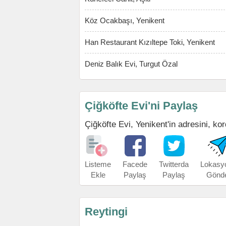
Köz Ocakbaşı, Yenikent
Han Restaurant Kızıltepe Toki, Yenikent
Deniz Balık Evi, Turgut Özal
Çiğköfte Evi'ni Paylaş
Çiğköfte Evi, Yenikent'in adresini, kor
Listeme
Facede
Twitterda
Lokasy
Ekle
Paylaş
Paylaş
Gönd
Reytingi