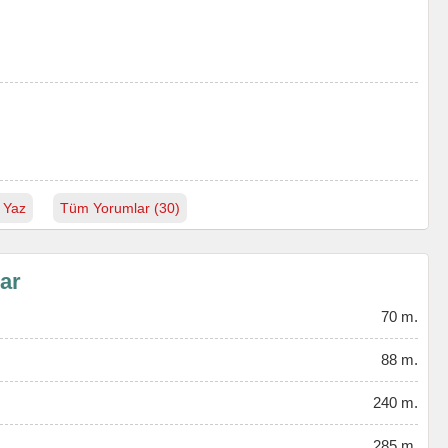
 Yaz
Tüm Yorumlar (30)
lar
70 m.
88 m.
240 m.
285 m.