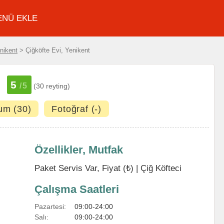
ENÜ EKLE
nikent
> Çiğköfte Evi, Yenikent
5
/5
(30 reyting)
um (30)
Fotoğraf (-)
Özellikler, Mutfak
Paket Servis Var, Fiyat (₺) |
Çiğ Köfteci
Çalışma Saatleri
Pazartesi:
09:00-24:00
Salı:
09:00-24:00