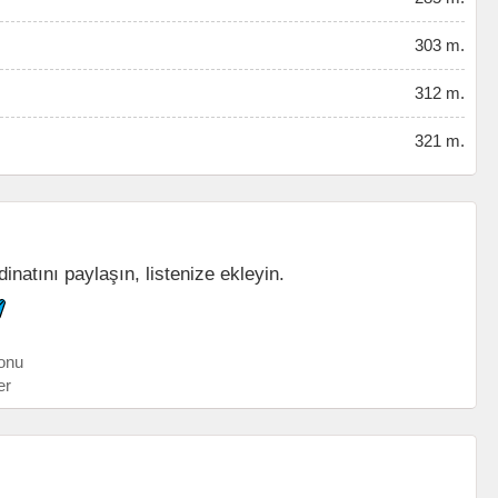
303 m.
312 m.
321 m.
dinatını paylaşın, listenize ekleyin.
onu
er