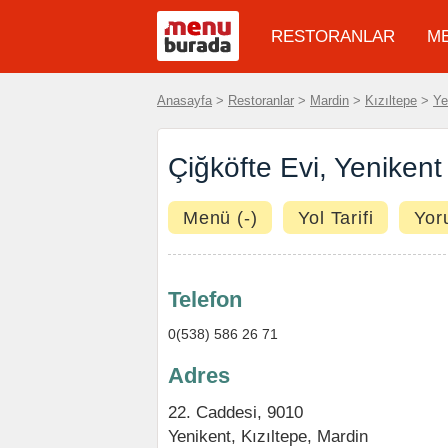
RESTORANLAR
M
Anasayfa
>
Restoranlar
>
Mardin
>
Kızıltepe
>
Ye
Çiğköfte Evi, Yenikent
Menü (-)
Yol Tarifi
Yor
Telefon
0(538) 586 26 71
Adres
22. Caddesi, 9010
Yenikent
,
Kızıltepe
,
Mardin