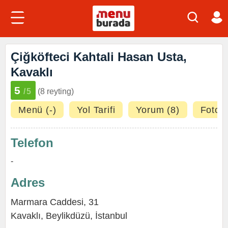
Çiğköfteci Kahtali Hasan Usta,
Kavaklı
5
/5
(8 reyting)
Menü (-)
Yol Tarifi
Yorum (8)
Fotoğr
Telefon
-
Adres
Marmara Caddesi, 31
Kavaklı
,
Beylikdüzü
,
İstanbul