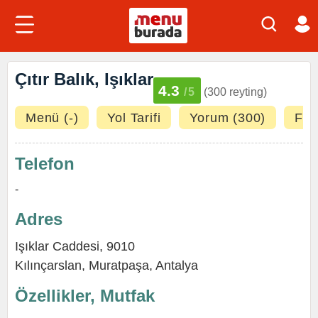
Çıtır Balık, Işıklar
4.3
/5
(300 reyting)
Menü (-)
Yol Tarifi
Yorum (300)
Fot
Telefon
-
Adres
Işıklar Caddesi, 9010
Kılınçarslan,
Muratpaşa
,
Antalya
Özellikler, Mutfak