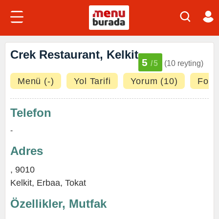
Crek Restaurant, Kelkit
5
/5
(10 reyting)
Menü (-)
Yol Tarifi
Yorum (10)
Fotoğ
Telefon
-
Adres
, 9010
Kelkit,
Erbaa
,
Tokat
Özellikler, Mutfak