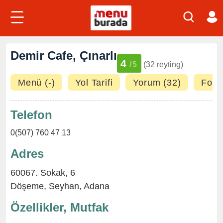
Demir Cafe, Çınarlı
4
/5
(32 reyting)
Menü (-)
Yol Tarifi
Yorum (32)
Fotoğ
Telefon
0(507) 760 47 13
Adres
60067. Sokak, 6
Döşeme
,
Seyhan
,
Adana
Özellikler, Mutfak