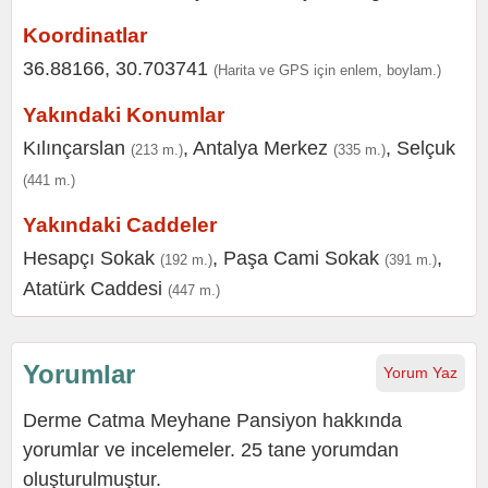
Koordinatlar
36.88166, 30.703741
(Harita ve GPS için enlem, boylam.)
Yakındaki Konumlar
Kılınçarslan
,
Antalya Merkez
,
Selçuk
(213 m.)
(335 m.)
(441 m.)
Yakındaki Caddeler
Hesapçı Sokak
,
Paşa Cami Sokak
,
(192 m.)
(391 m.)
Atatürk Caddesi
(447 m.)
Yorumlar
Yorum Yaz
Derme Catma Meyhane Pansiyon hakkında
yorumlar ve incelemeler. 25 tane yorumdan
oluşturulmuştur.