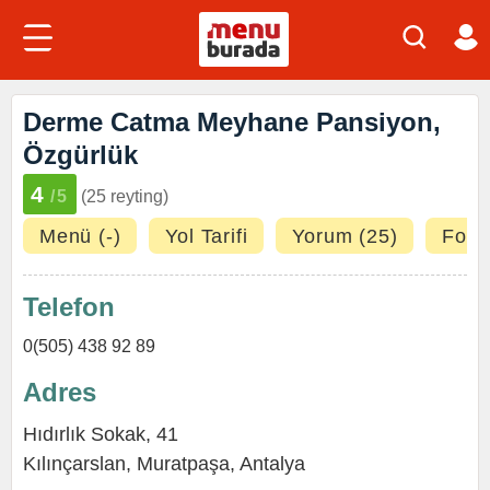
Derme Catma Meyhane Pansiyon,
Özgürlük
4
/5
(25 reyting)
Menü (-)
Yol Tarifi
Yorum (25)
Fotoğ
Telefon
0(505) 438 92 89
Adres
Hıdırlık Sokak, 41
Kılınçarslan
,
Muratpaşa
,
Antalya