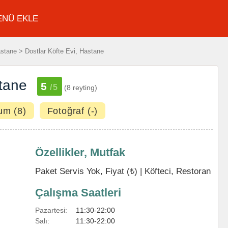
ENÜ EKLE
tane > Dostlar Köfte Evi, Hastane
stane
5
/5
(8 reyting)
um (8)
Fotoğraf (-)
Özellikler, Mutfak
Paket Servis Yok, Fiyat (₺) |
Köfteci
,
Restoran
Çalışma Saatleri
Pazartesi:
11:30-22:00
Salı:
11:30-22:00