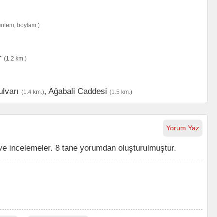
enlem, boylam.)
r
(1.2 km.)
ulvarı
,
Ağabali Caddesi
(1.4 km.)
(1.5 km.)
Yorum Yaz
ve incelemeler. 8 tane yorumdan oluşturulmuştur.