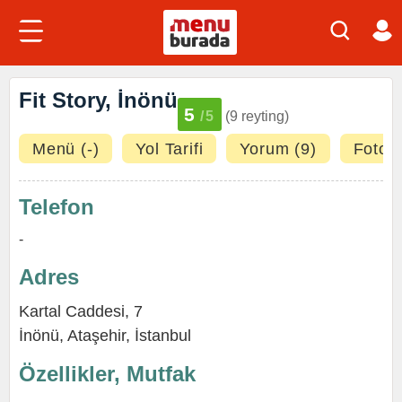
Fit Story, İnönü
5
/5
(9 reyting)
Menü (-)
Yol Tarifi
Yorum (9)
Fotoğr
Telefon
-
Adres
Kartal Caddesi, 7
İnönü
,
Ataşehir
,
İstanbul
Özellikler, Mutfak