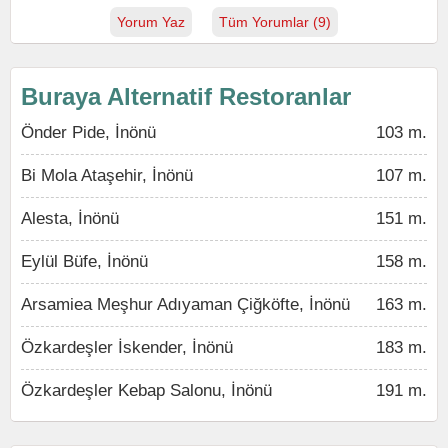
Yorum Yaz
Tüm Yorumlar (9)
Buraya Alternatif Restoranlar
Önder Pide, İnönü
103 m.
Bi Mola Ataşehir, İnönü
107 m.
Alesta, İnönü
151 m.
Eylül Büfe, İnönü
158 m.
Arsamiea Meşhur Adıyaman Çiğköfte, İnönü
163 m.
Özkardeşler İskender, İnönü
183 m.
Özkardeşler Kebap Salonu, İnönü
191 m.