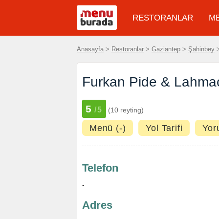
RESTORANLAR
M
Anasayfa
>
Restoranlar
>
Gaziantep
>
Şahinbey
Furkan Pide & Lahmac
5
/5
(10 reyting)
Menü (-)
Yol Tarifi
Yor
Telefon
-
Adres