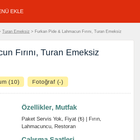
ENÜ EKLE
>
Turan Emeksiz
> Furkan Pide & Lahmacun Fırını, Turan Emeksiz
un Fırını, Turan Emeksiz
um (10)
Fotoğraf (-)
Özellikler, Mutfak
Paket Servis Yok, Fiyat (₺) |
Fırın
,
Lahmacuncu
,
Restoran
Çalışma Saatleri