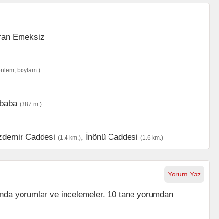
enlem, boylam.)
baba
(387 m.)
zdemir Caddesi
,
İnönü Caddesi
(1.4 km.)
(1.6 km.)
Yorum Yaz
nda yorumlar ve incelemeler. 10 tane yorumdan