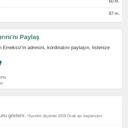
60 m.
87 m.
ını'nı Paylaş
Emeksiz'in adresini, kordinatını paylaşın, listenize
onu
er
unu gösterir.
*Ayrıntılı ölçümler 2019 Ocak ayı başlamıştır.