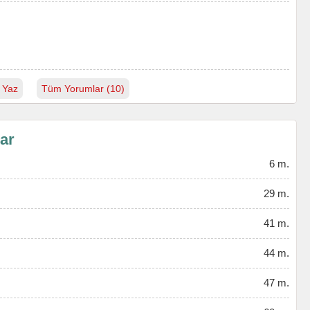
 Yaz
Tüm Yorumlar (10)
lar
6 m.
29 m.
41 m.
44 m.
47 m.