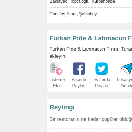
Baklavacı Topcuoglu, Kurbanbaba
Can Taş Fırını, Şahinbey
Furkan Pide & Lahmacun Fır
Furkan Pide & Lahmacun Fırını, Turan 
ekleyin.
Listeme
Facede
Twitterda
Lokasy
Ekle
Paylaş
Paylaş
Gönd
Reytingi
Bir restoranın ne kadar popüler olduğ