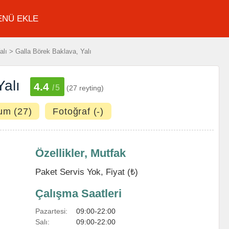
ENÜ EKLE
lı > Galla Börek Baklava, Yalı
Yalı
4.4
/5
(27 reyting)
um (27)
Fotoğraf (-)
Özellikler, Mutfak
Paket Servis Yok, Fiyat (₺)
Çalışma Saatleri
Pazartesi:
09:00-22:00
Salı:
09:00-22:00