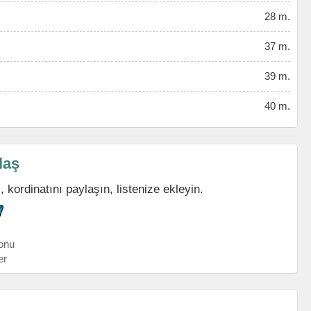
28 m.
37 m.
39 m.
40 m.
laş
 kordinatını paylaşın, listenize ekleyin.
onu
er