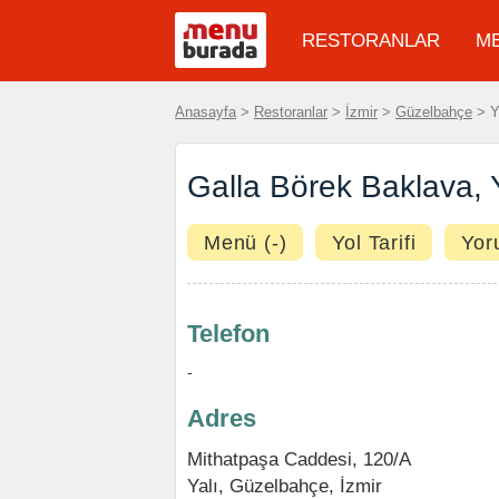
RESTORANLAR
M
Anasayfa
>
Restoranlar
>
İzmir
>
Güzelbahçe
> Ya
Galla Börek Baklava, 
Menü (-)
Yol Tarifi
Yor
Telefon
-
Adres
Mithatpaşa Caddesi, 120/A
Yalı,
Güzelbahçe
,
İzmir