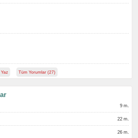
 Yaz
Tüm Yorumlar (27)
lar
9 m.
22 m.
26 m.