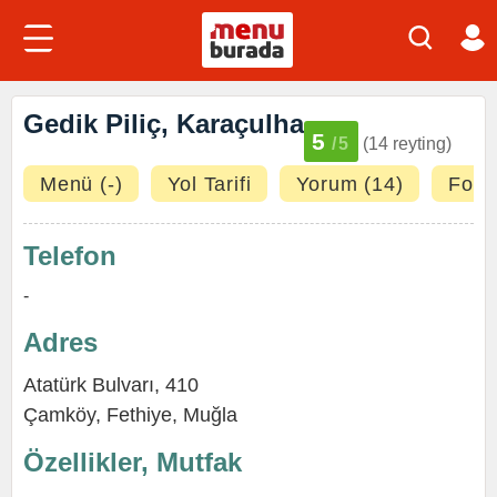
Gedik Piliç, Karaçulha
5
/5
(14 reyting)
Menü (-)
Yol Tarifi
Yorum (14)
Fotoğ
Telefon
-
Adres
Atatürk Bulvarı, 410
Çamköy,
Fethiye
,
Muğla
Özellikler, Mutfak