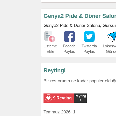
Genya2 Pide & Döner Salo
Genya2 Pide & Döner Salonu, Gürsu'nun
Listeme
Facede
Twitterda
Lokasy
Ekle
Paylaş
Paylaş
Gönd
Reytingi
Bir restoranın ne kadar popüler olduğ
Reyting
9 Reyting
+
Temmuz 2026:
1