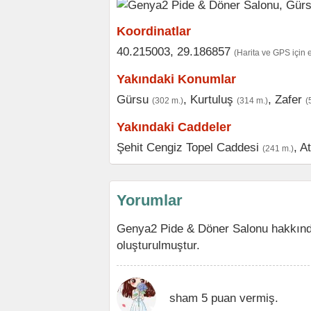
Koordinatlar
40.215003, 29.186857
(Harita ve GPS için 
Yakındaki Konumlar
Gürsu
,
Kurtuluş
,
Zafer
(302 m.)
(314 m.)
(
Yakındaki Caddeler
Şehit Cengiz Topel Caddesi
,
At
(241 m.)
Yorumlar
Genya2 Pide & Döner Salonu hakkınd
oluşturulmuştur.
sham 5 puan vermiş.