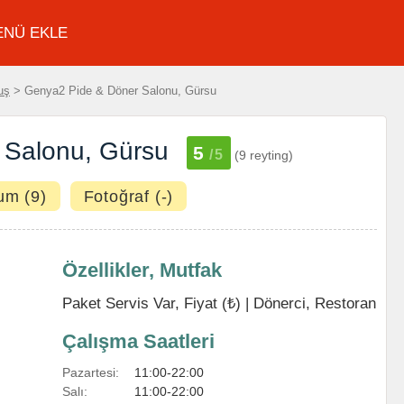
ENÜ EKLE
uş
> Genya2 Pide & Döner Salonu, Gürsu
 Salonu, Gürsu
5
/5
(9 reyting)
um (9)
Fotoğraf (-)
Özellikler, Mutfak
Paket Servis Var, Fiyat (₺) |
Dönerci
,
Restoran
Çalışma Saatleri
Pazartesi:
11:00-22:00
Salı:
11:00-22:00