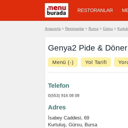
RESTORANLAR
M
Anasayfa
>
Restoranlar
>
Bursa
>
Gürsu
>
Kurtul
Genya2 Pide & Döner
Menü (-)
Yol Tarifi
Yor
Telefon
0(553) 916 08 08
Adres
İsabey Caddesi, 69
Kurtuluş
,
Gürsu
,
Bursa