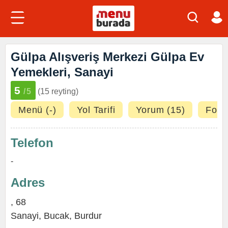
Gülpa Alışveriş Merkezi Gülpa Ev
Yemekleri, Sanayi
5
/5
(15 reyting)
Menü (-)
Yol Tarifi
Yorum (15)
Fotoğ
Telefon
-
Adres
, 68
Sanayi
,
Bucak
,
Burdur