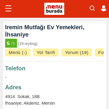
Iremin Mutfağı Ev Yemekleri,
İhsaniye
5
/5
(19 reyting)
Menü (-)
Yol Tarifi
Yorum (19)
Fotoğ
Telefon
-
Adres
4914. Sokak, 18B
İhsaniye
,
Akdeniz
,
Mersin